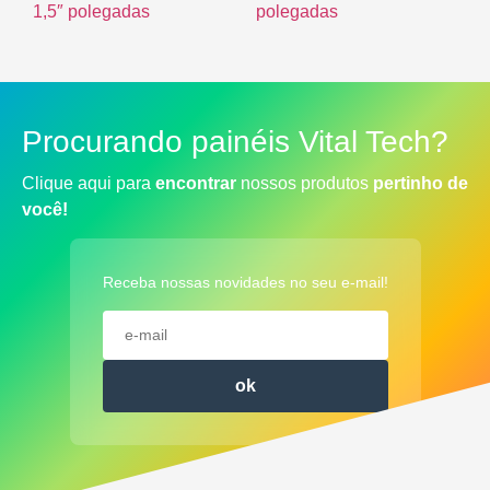
1,5″ polegadas
polegadas
R$
0.00
R$
0.00
Procurando painéis Vital Tech?
Clique aqui para
encontrar
nossos produtos
pertinho de
você!
Receba nossas novidades no seu e-mail!
ok