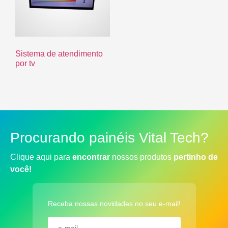
Sistema de atendimento
por tv
Procurando painéis Vital Tech?
Clique aqui para
encontrar
nossos produtos
pertinho de
você!
Receba nossas novidades no seu e-mail!