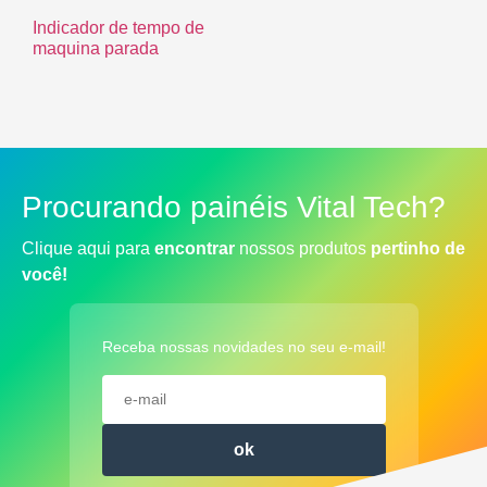
Indicador de tempo de
maquina parada
Procurando painéis Vital Tech?
Clique aqui para
encontrar
nossos produtos
pertinho de
você!
Receba nossas novidades no seu e-mail!
ok