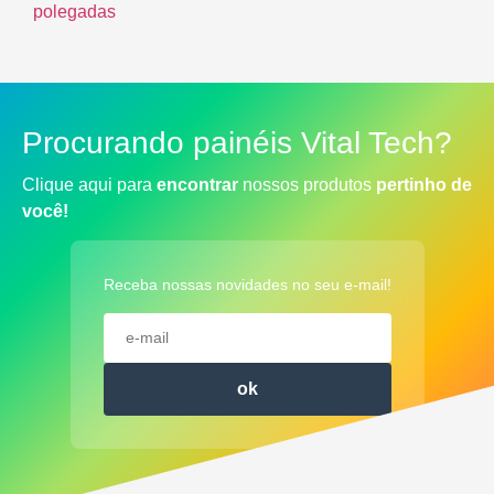
polegadas
R$
0.00
R$
0.00
Procurando painéis Vital Tech?
Clique aqui para
encontrar
nossos produtos
pertinho de
você!
Receba nossas novidades no seu e-mail!
ok