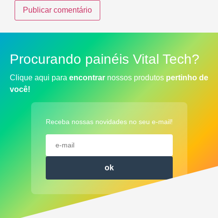
Procurando painéis Vital Tech?
Clique aqui para
encontrar
nossos produtos
pertinho de
você!
Receba nossas novidades no seu e-mail!
ok