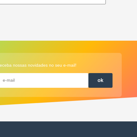
eceba nossas novidades no seu e-mail!
ok