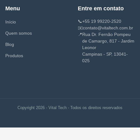
Menu
Entre em contato
📞
+55 19 99220-2520
Início
✉️
contato@vitaltech.com.br
Quem somos
📍
Rua Dr. Fernão Pompeu
de Camargo, 817 - Jardim
Blog
Leonor
Campinas - SP, 13041-
Produtos
025
Copyright 2026 - Vital Tech - Todos os direitos reservados