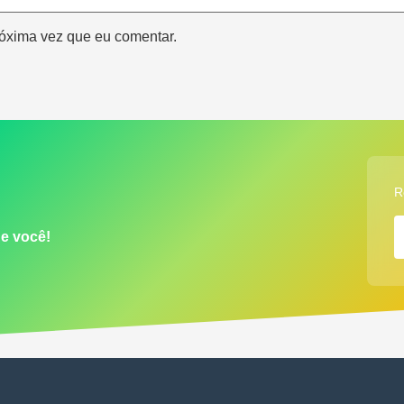
óxima vez que eu comentar.
R
de você!