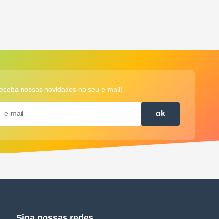
eceba nossas novidades no seu e-mail!
ok
Siga nossas redes