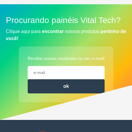
Procurando painéis Vital Tech?
Clique aqui para
encontrar
nossos produtos
pertinho de
você!
Receba nossas novidades no seu e-mail!
ok