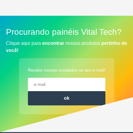
R$
0.00
Procurando painéis Vital Tech?
Clique aqui para
encontrar
nossos produtos
pertinho de
você!
Receba nossas novidades no seu e-mail!
ok