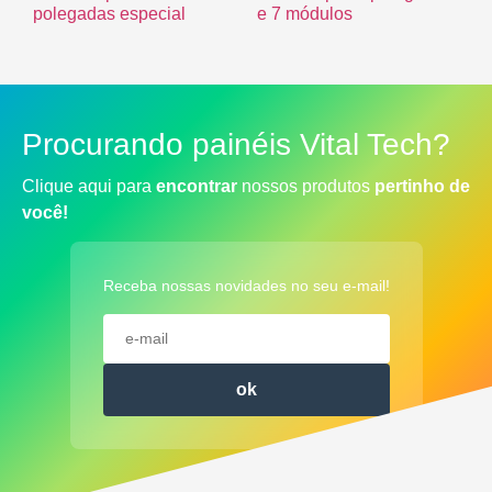
polegadas especial
e 7 módulos
R$
0.00
R$
0.00
Procurando painéis Vital Tech?
Clique aqui para
encontrar
nossos produtos
pertinho de
você!
Receba nossas novidades no seu e-mail!
ok