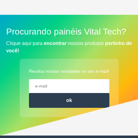
R$
0.00
Procurando painéis Vital Tech?
Clique aqui para
encontrar
nossos produtos
pertinho de
você!
Receba nossas novidades no seu e-mail!
ok