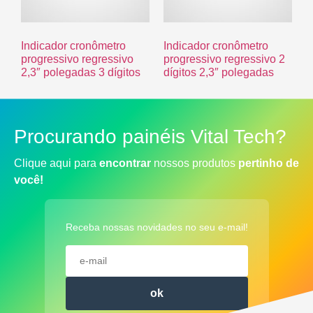
Indicador cronômetro
Indicador cronômetro
progressivo regressivo
progressivo regressivo 2
2,3″ polegadas 3 dígitos
dígitos 2,3″ polegadas
Procurando painéis Vital Tech?
Clique aqui para
encontrar
nossos produtos
pertinho de
você!
Receba nossas novidades no seu e-mail!
ok